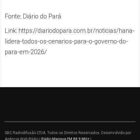
Fonte: Diário do Pará
Link: https://diariodopara.com.br/noticias/hana-
lidera-todos-os-cenarios-para-o-governo-do-
para-em-2026/
SBC Radiodifusão LTDA. Todos os Direitos Reservados. Desenvolvido por:
Agência Web Rádio |
Rádio Mangue FM 88.9 MHz
|